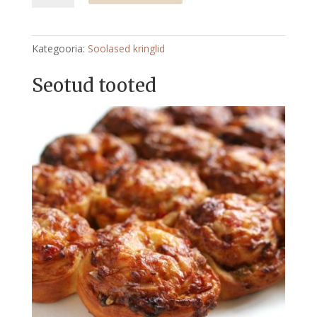
1,3
kg
kogus
Kategooria:
Soolased kringlid
Seotud tooted