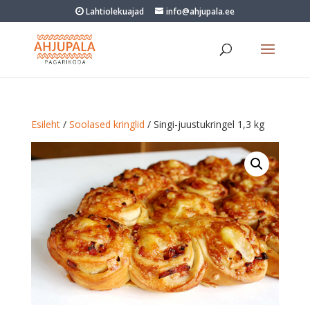
Lahtiolekuajad
info@ahjupala.ee
Esileht
/
Soolased kringlid
/ Singi-juustukringel 1,3 kg