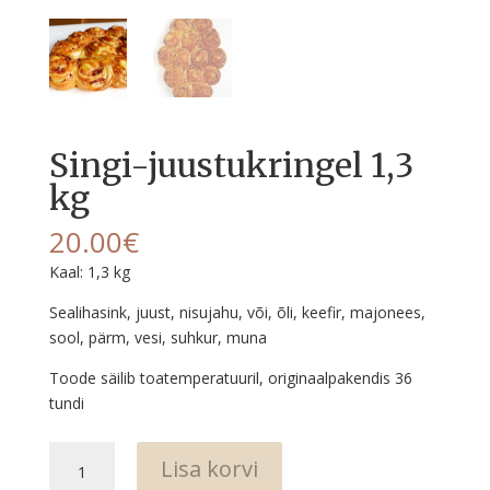
Singi-juustukringel 1,3
kg
20.00
€
Kaal: 1,3 kg
Sealihasink, juust, nisujahu, või, õli, keefir, majonees,
sool, pärm, vesi, suhkur, muna
Toode säilib toatemperatuuril, originaalpakendis 36
tundi
Singi-
Lisa korvi
juustukringel