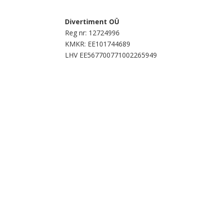
Divertiment OÜ
Reg nr: 12724996
KMKR: EE101744689
LHV EE567700771002265949